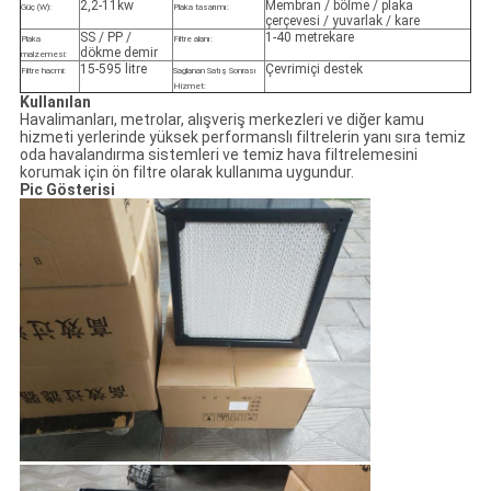
2,2-11kw
Membran / bölme / plaka
Güç (W):
Plaka tasarımı:
çerçevesi / yuvarlak / kare
SS / PP /
1-40 metrekare
Plaka
Filtre alanı:
dökme demir
malzemesi:
15-595 litre
Çevrimiçi destek
Filtre hacmi:
Sağlanan Satış Sonrası
Hizmet:
Kullanılan
Havalimanları, metrolar, alışveriş merkezleri ve diğer kamu
hizmeti yerlerinde yüksek performanslı filtrelerin yanı sıra temiz
oda havalandırma sistemleri ve temiz hava filtrelemesini
korumak için ön filtre olarak kullanıma uygundur.
Pic Gösterisi