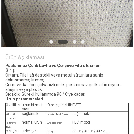
POLICY
Ürün Açıklaması
Paslanmaz Çelik Levha ve Çerçeve Filtre Elemanı
Giriş
Ortam: Pileli ağ destekli veya metal sütunlara sahip
dokunmamış kumaş.
Çerçeve: karton, galvanizli çelik, paslanmaz çelik, alüminyum
alaşım veya plastik.
Sıcaklık: Sürekli kullanımda 90 ° C'ye kadar.
Ürün parametreleri
Özellikleri
uzun hizmet
Özelleştirilebilir
EVET
ömrü
sağlamak
sağlamak
Video giden
Makine Test Raporu:
inceleme:
normal ürün
PLC, motor
Pazarlama
Ana bileşenler:
Türü:
Menşei
Hebei Çin
380V / 400V / 415V
Voltaj: