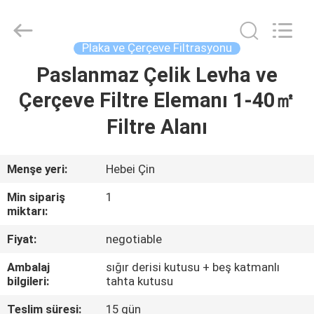
Fulu
filter
Co.,
Ltd.
All
Plaka ve Çerçeve Filtrasyonu
Rights
Reserved.
Developed
Paslanmaz Çelik Levha ve
EV
by
ECER
Çerçeve Filtre Elemanı 1-40㎡
ÜRÜNLER
Filtre Alanı
VIDEOLAR
Menşe yeri:
Hebei Çin
Min sipariş
1
HAKKIMIZDA
miktarı:
Fiyat:
negotiable
FABRIKA
Ambalaj
sığır derisi kutusu + beş katmanlı
TURU
bilgileri:
tahta kutusu
Teslim süresi:
15 gün