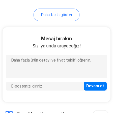
17
Daha fazla göster
Hidrolik
Havalandırma
Filtresi
Mesaj bırakın
Sizi yakında arayacağız!
20
Toz Kartuş Filtresi