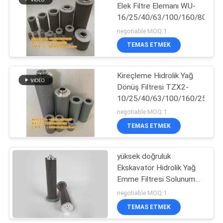
Elek Filtre Elemanı WU-
16/25/40/63/100/160/800/1
38
negotiable MOQ:1
Hidrolik Yağ Dönüş
TEMAS ETMEK
Filtresi
Kireçleme Hidrolik Yağ
Dönüş Filtresi TZX2-
10/25/40/63/100/160/250/4
negotiable MOQ:1
TEMAS ETMEK
63
Hidrolik Yağ Emme
yüksek doğruluk
Ekskavatör Hidrolik Yağ
Filtresi
Emme Filtresi Solunum
Filtresi aşınmaya dayanıklı
negotiable MOQ:1
TEMAS ETMEK