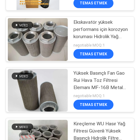
KALITE
TEMAS ETMEK
KONTROL
Ekskavatör yüksek
92
performans için korozyon
BIZE
koruması Hidrolik Yağ
ULAŞIN
Dizel Filtre Elemanı
Emme Filtresi
negotiable MOQ:1
TEMAS ETMEK
HABERLER
Yüksek Basınçlı Fan Gao
Rui Hava Toz Filtresi
VAKALAR
Elemanı MF-16B Metal
50
Yağ Izgarası Antikorozif
negotiable MOQ:1
SITE
Yağlama Yağı
TEMAS ETMEK
HARITASI
Filtresi
Kireçleme WU Hasır Yağ
Filtresi Güvenli Yüksek
PRIVACY
Basınçlı Hidrolik Filtre