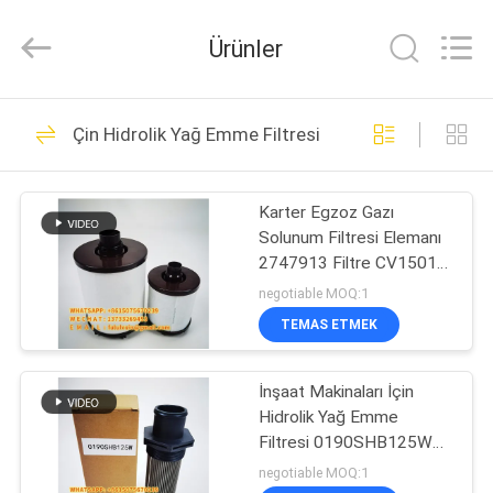
Ltd.
All
Rights
Ürünler
Reserved.
Developed
by
ECER
EV
89
Çin Hidrolik Yağ Emme Filtresi
Hava Filtresi Filtre
ÜRÜNLER
Elemanı
Karter Egzoz Gazı
Solunum Filtresi Elemanı
VIDEOLAR
2747913 Filtre CV15015
CH11974
negotiable MOQ:1
HAKKIMIZDA
TEMAS ETMEK
121
Hidrolik Yağ Filtresi
FABRIKA
İnşaat Makinaları İçin
Hidrolik Yağ Emme
TURU
Elemanı
Filtresi 0190SHB125W
Paslanmaz Çelik
negotiable MOQ:1