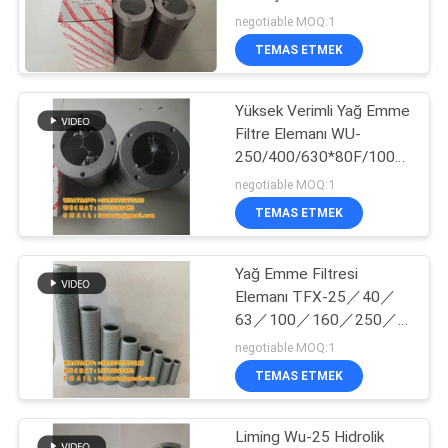
POLICY
Elemanı ISO9001
negotiable MOQ:1
TEMAS ETMEK
42
Yağ Su Ayırıcı
Yüksek Verimli Yağ Emme
Filtre Elemanı WU-
Filtresi
250/400/630*80F/100F/180F
J
negotiable MOQ:1
TEMAS ETMEK
Yağ Emme Filtresi
27
Elemanı TFX-25／40／
63／100／160／250／
Klima Toz Filtresi
400＊80／100／180
negotiable MOQ:1
TEMAS ETMEK
Liming Wu-25 Hidrolik