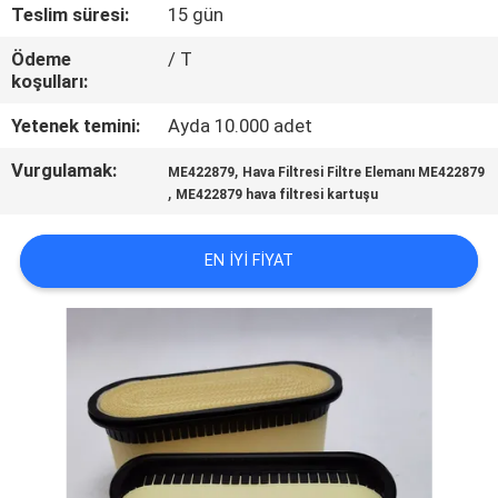
KALITE
Teslim süresi:
15 gün
KONTROL
Ödeme
/ T
koşulları:
BIZE
Yetenek temini:
Ayda 10.000 adet
ULAŞIN
Vurgulamak:
,
ME422879
Hava Filtresi Filtre Elemanı ME422879
,
ME422879 hava filtresi kartuşu
HABERLER
EN IYI FIYAT
VAKALAR
SITE
HARITASI
PRIVACY