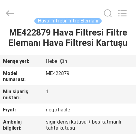
Ltd.
All
Rights
Reserved.
Developed
Hava Filtresi Filtre Elemanı
by
ECER
ME422879 Hava Filtresi Filtre
EV
Elemanı Hava Filtresi Kartuşu
ÜRÜNLER
Menşe yeri:
Hebei Çin
VIDEOLAR
Model
ME422879
numarası:
HAKKIMIZDA
Min sipariş
1
miktarı:
FABRIKA
Fiyat:
negotiable
TURU
Ambalaj
sığır derisi kutusu + beş katmanlı
bilgileri:
tahta kutusu