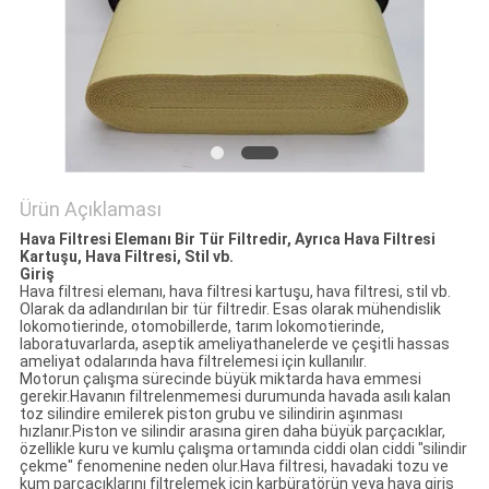
POLICY
Ürün Açıklaması
Hava Filtresi Elemanı Bir Tür Filtredir, Ayrıca Hava Filtresi
Kartuşu, Hava Filtresi, Stil vb.
Giriş
Hava filtresi elemanı, hava filtresi kartuşu, hava filtresi, stil vb.
Olarak da adlandırılan bir tür filtredir. Esas olarak mühendislik
lokomotierinde, otomobillerde, tarım lokomotierinde,
laboratuvarlarda, aseptik ameliyathanelerde ve çeşitli hassas
ameliyat odalarında hava filtrelemesi için kullanılır.
Motorun çalışma sürecinde büyük miktarda hava emmesi
gerekir.Havanın filtrelenmemesi durumunda havada asılı kalan
toz silindire emilerek piston grubu ve silindirin aşınması
hızlanır.Piston ve silindir arasına giren daha büyük parçacıklar,
özellikle kuru ve kumlu çalışma ortamında ciddi olan ciddi "silindir
çekme" fenomenine neden olur.Hava filtresi, havadaki tozu ve
kum parçacıklarını filtrelemek için karbüratörün veya hava giriş