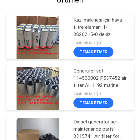
Ürünleri
Kazı makinesi için hava
filtre elemanı 1-
3826215-0 deniz
jeneratörü seti hava filtre
140Rmb MOQ:1
elemanı 1-382615
TEMAS ETMEK
mühendislik
makineleri3826215
Generator set
114500002 P537452 air
filter AH1192 marine
PA3555 filter element
240Rmb MOQ:1
96896002
TEMAS ETMEK
Diesel generator set
maintenance parts
3315741 Air filter for