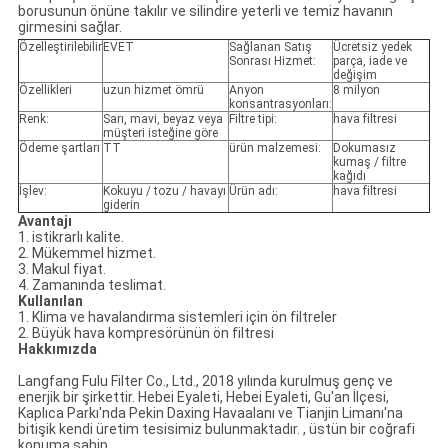
borusunun önüne takılır ve silindire yeterli ve temiz havanın
girmesini sağlar.
Özelleştirilebilir
EVET
Sağlanan Satış
Ücretsiz yedek
Sonrası Hizmet:
parça, iade ve
değişim
Özellikleri
uzun hizmet ömrü
Anyon
8 milyon
konsantrasyonları:
Renk:
Sarı, mavi, beyaz veya
Filtre tipi:
hava filtresi
müşteri isteğine göre
Ödeme şartları
TT
ürün malzemesi:
Dokumasız
kumaş / filtre
kağıdı
İşlev:
Kokuyu / tozu / havayı
Ürün adı:
hava filtresi
giderin
Avantajı
1. istikrarlı kalite.
2. Mükemmel hizmet.
3. Makul fiyat.
4. Zamanında teslimat.
Kullanılan
1. Klima ve havalandırma sistemleri için ön filtreler
2. Büyük hava kompresörünün ön filtresi
Hakkımızda
Langfang Fulu Filter Co., Ltd., 2018 yılında kurulmuş genç ve
enerjik bir şirkettir. Hebei Eyaleti, Hebei Eyaleti, Gu'an İlçesi,
Kaplıca Parkı'nda Pekin Daxing Havaalanı ve Tianjin Limanı'na
bitişik kendi üretim tesisimiz bulunmaktadır. , üstün bir coğrafi
konuma sahip.