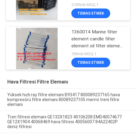
diesel generator set
210Rmb MOQ:1
AH1101 snail air filter
TEMAS ETMEK
element AH1100
1360014 Marine filter
element candle filter
element oil filter element
marine filter element
70Rmb MOQ:1
export quality filter
TEMAS ETMEK
Hava Filtresi Filtre Elemanı
Yüksek hızlı ray filtre elemanı B93417 800089237165 hava
kompresörü filtre elemanı 80089237105 mermi treni filtre
elemanı
Tren filtresi elemanı GE132X1823 40106208 EMD40074677
GE12X1904 40068469 hava filtresi 40056007 84A22402P
deniz filtresi